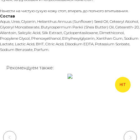
Нанести на чистую сухую кожу стоп, втирать до полного впитывания.
Состав
Aqua, Urea, Glycerin, Helianthus Annuus (Sunflower) Seed Oil, Cetearyl Alcohol,
Glyceryl Monostearate, Butyrospermum Parkii (Shea Butter) Oil, Ceteareth-20,
Allantoin, Salicylic Acid, Silk Extract, Cyclopentasiloxane, Dimethiconol,
Propylene Glycol, Phenoxyethanol, Ethylhexylglycerin, Xanthan Gum, Sodium
Lactate, Lactic Acid, BHT, Citric Acid, Disodium EDTA, Potassium Sorbate,
Sodium Benzoate, Parfum.
Рекомендуем также:
HIT