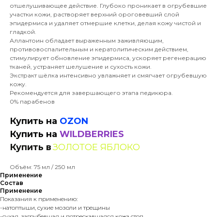
отшелушивающее действие. Глубоко проникает в огрубевшие
участки кожи, растворяет верхний ороговевший слой
эпидермиса и удаляет отмершие клетки, делая кожу чистой и
гладкой.
Аллантоин обладает выраженным заживляющим,
противовоспалительным и кератолитическим действием,
стимулирует обновление эпидермиса, ускоряет регенерацию
тканей, устраняет шелушение и сухость кожи.
Экстракт шёлка интенсивно увлажняет и смягчает огрубевшую
кожу.
Рекомендуется для завершающего этапа педикюра.
0% парабенов
Купить на
OZON
Купить на
WILDBERRIES
Купить в
ЗОЛОТОЕ ЯБЛОКО
Объём: 75 мл / 250 мл
Применение
Состав
Применение
Показания к применению:
-натоптыши, сухие мозоли и трещины
-сухая, загрубевшая и потрескавшаяся кожа стоп.