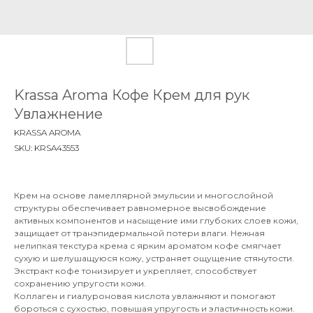
Krassa Aroma Кофе Крем для рук
Увлажнение
KRASSA AROMA
SKU:
KRSA43553
Крем на основе ламеллярной эмульсии и многослойной
структуры обеспечивает равномерное высвобождение
активных компонентов и насыщение ими глубоких слоев кожи,
защищает от транэпидермальной потери влаги. Нежная
нелипкая текстура крема с ярким ароматом кофе смягчает
сухую и шелушащуюся кожу, устраняет ощущение стянутости.
Экстракт кофе тонизирует и укрепляет, способствует
сохранению упругости кожи.
Коллаген и гиалуроновая кислота увлажняют и помогают
бороться с сухостью, повышая упругость и эластичность кожи.