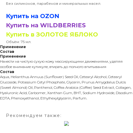
Без силиконов, парабенов и минеральных масел.
Купить на OZON
Купить на WILDBERRIES
Купить в ЗОЛОТОЕ ЯБЛОКО
Объём: 75 мл.
Применение
Состав
Применение
Нанести на чистую сухую кожу массирующими движениями, уделяя
особое внимание кутикуле, втирать до полного впитывания
Состав
Aqua, Helianthus Annuus (Sunflower) Seed Oil, Cetearyl Alcohol, Cetearyl
Glucoside, Potassium Cetyl Phosphate, Glycerin, Prunus Amygdalus Dulcis
(Sweet Almond) Oil, Panthenol, Coffea Arabica (Coffee) Seed Extract, Collagen,
Hyaluronic Acid, Carbomer, Xanthan Gum, BHT, Sodium Hydroxide, Disodium
EDTA, Phenoxyethanol, Ethylhexylglycerin, Parfum.
Рекомендуем также: