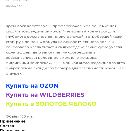
KM44789
Крем-воск Кератозол — профессиональное решение для
сухой и поврежденной кожи. Интенсивный крем-воск для
глубокого восстановления экстра-сухой и огрубевшей кожи
стоп, рук, локтей. Формула на основе пчелиного воска и
кокосового масла питает и смягчает даже самые сухие участки
кожи, эффективно заполняет микротрещины и
восстанавливает целостность кожного покрова.
Витаминный комплекс A, E, F - мощная антиоксидантная защита
и укрепление липидного барьера для эластичности кожи. Без
отдушек.
Купить на ОZON
Купить на WILDBERRIES
Купить в ЗОЛОТОЕ ЯБЛОКО
Объём: 150 мл.
Применение
Состав
Применение