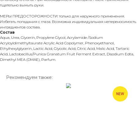
тщательно вымыть руки.
МЕРЫ ПРЕДОСТОРОЖНОСТИ: только для наружного применения.
Избегать попадания с глаза. Возможна индивидуальная непереносимость
ингредиентов состава.
Состав
Aqua, Urea, Glycerin, Propylene Glycol, Acrylamide /Sodium
Acryloyldimethyltaurate Acrylic Acid Copolymer, Phenoxyethanol,
Ethylhexylglycerin, Lactic Acid, Glycolic Acid, Citric Acid, Malic Acid, Tartaric
Acid, Lactobacillus/Punica Granatum Fruit Ferment Extract, Disodium Edta,
Dimethyl MEA (DMAE), Parfum.
Рекомендуем также:
NEW