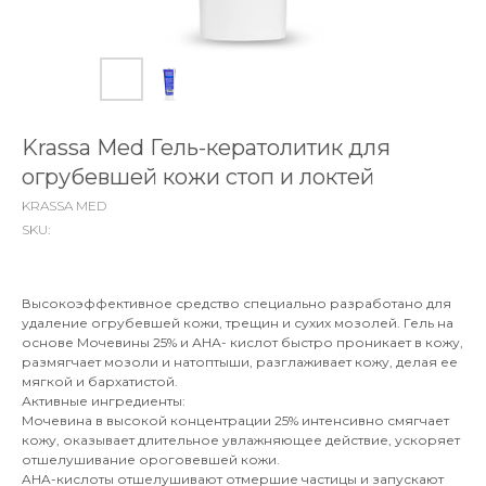
Krassa Med Гель-кератолитик для
огрубевшей кожи стоп и локтей
KRASSA MED
SKU:
Высокоэффективное средство специально разработано для
удаление огрубевшей кожи, трещин и сухих мозолей. Гель на
основе Мочевины 25% и АНА- кислот быстро проникает в кожу,
размягчает мозоли и натоптыши, разглаживает кожу, делая ее
мягкой и бархатистой.
Активные ингредиенты:
Мочевина в высокой концентрации 25% интенсивно смягчает
кожу, оказывает длительное увлажняющее действие, ускоряет
отшелушивание ороговевшей кожи.
AHA-кислоты отшелушивают отмершие частицы и запускают