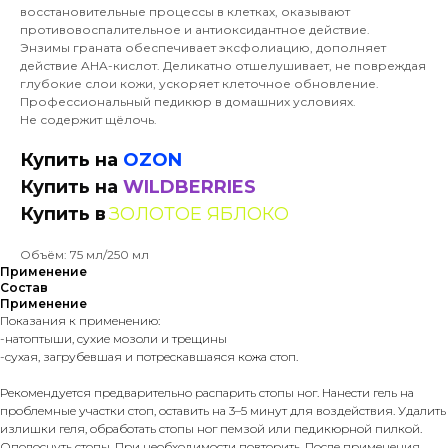
восстановительные процессы в клетках, оказывают
противовоспалительное и антиоксидантное действие.
Энзимы граната обеспечивает эксфолиацию, дополняет
действие AHA-кислот. Деликатно отшелушивает, не повреждая
глубокие слои кожи, ускоряет клеточное обновление.
Профессиональный педикюр в домашних условиях.
Не содержит щёлочь.
Купить на
OZON
Купить на
WILDBERRIES
Купить в
ЗОЛОТОЕ ЯБЛОКО
Объём: 75 мл/250 мл
Применение
Состав
Применение
Показания к применению:
-натоптыши, сухие мозоли и трещины
-сухая, загрубевшая и потрескавшаяся кожа стоп.
Рекомендуется предварительно распарить стопы ног. Нанести гель на
проблемные участки стоп, оставить на 3–5 минут для воздействия. Удалить
излишки геля, обработать стопы ног пемзой или педикюрной пилкой.
Ополоснуть стопы. При необходимости повторить. После применения