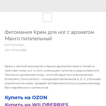
Фитомания Крем для ног с ароматом
Манго питательный
PHYTOMANIA
SKU:
ФТМ43386
Крем с легкой текстурой и ярким ароматом манго питает и
смягчает кожу ног и стоп, уменьшает сухость и шероховатость.
Пантенол увлажняет кожу, способствует восстановлению.
Комплекс Липосентол - концентрат витаминов A, E, F, улучшает
эластичность кожи, придает ей бархатистость и ухоженный вид.
Без парабенов и силиконов.
Купить на OZON
Купить на WILDBERRIES