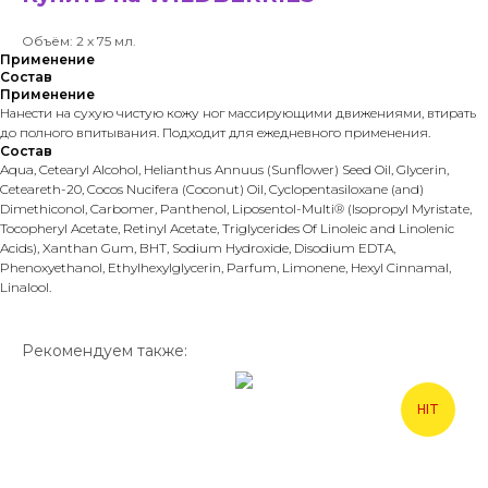
Объём: 2 х 75 мл.
Применение
Состав
Применение
Нанести на сухую чистую кожу ног массирующими движениями, втирать
до полного впитывания. Подходит для ежедневного применения.
Состав
Aqua, Cetearyl Alcohol, Helianthus Annuus (Sunflower) Seed Oil, Glycerin,
Ceteareth-20, Cocos Nucifera (Coconut) Oil, Cyclopentasiloxane (аnd)
Dimethiconol, Carbomer, Panthenol, Liposentol-Multi® (Isopropyl Myristate,
Tocopheryl Acetate, Retinyl Acetate, Triglycerides Of Linoleic and Linolenic
Acids), Xanthan Gum, BHT, Sodium Hydroxide, Disodium EDTA,
Phenoxyethanol, Ethylhexylglycerin, Parfum, Limonene, Hexyl Cinnamal,
Linalool.
Рекомендуем также:
HIT