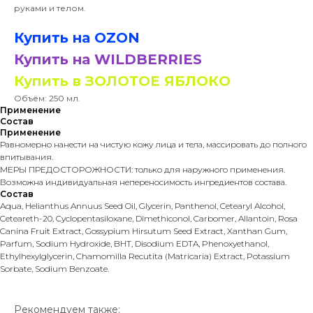
руками и телом.
Купить на OZON
Купить на WILDBERRIES
Купить в ЗОЛОТОЕ ЯБЛОКО
Объём: 250 мл.
Применение
Состав
Применение
Равномерно нанести на чистую кожу лица и тела, массировать до полного
впитывания.
МЕРЫ ПРЕДОСТОРОЖНОСТИ: только для наружного применения.
Возможна индивидуальная непереносимость ингредиентов состава.
Состав
Aqua, Helianthus Annuus Seed Oil, Glycerin, Рanthenol, Cetearyl Alcohol,
Ceteareth-20, Cyclopentasiloxane, Dimethiconol, Carbomer, Allantoin, Rosa
Canina Fruit Extract, Gossypium Hirsutum Seed Extract, Xanthan Gum,
Parfum, Sodium Hydroxide, BHT, Disodium EDTA, Phenoxyethanol,
Ethylhexylglycerin, Chamomilla Recutita (Matricaria) Extract, Potassium
Sorbate, Sodium Benzoate.
Рекомендуем также: