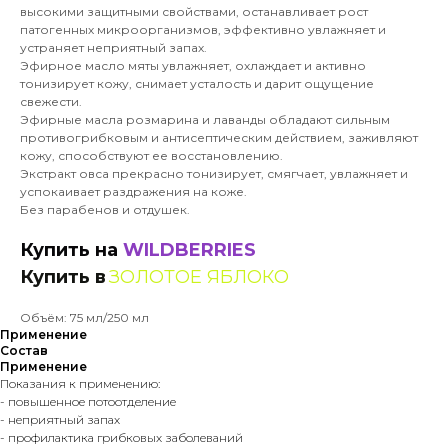
высокими защитными свойствами, останавливает рост
патогенных микроорганизмов, эффективно увлажняет и
устраняет неприятный запах.
Эфирное масло мяты увлажняет, охлаждает и активно
тонизирует кожу, снимает усталость и дарит ощущение
свежести.
Эфирные масла розмарина и лаванды обладают сильным
противогрибковым и антисептическим действием, заживляют
кожу, способствуют ее восстановлению.
Экстракт овса прекрасно тонизирует, смягчает, увлажняет и
успокаивает раздражения на коже.
Без парабенов и отдушек.
Купить на
WILDBERRIES
Купить в
ЗОЛОТОЕ ЯБЛОКО
Объём: 75 мл/250 мл
Применение
Состав
Применение
Показания к применению:
- повышенное потоотделение
- неприятный запах
- профилактика грибковых заболеваний