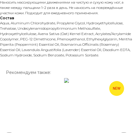
Наносить массирующими движениями на чистую и сухую кожу ног, а
также между пальцами 1–2 раза в день. Не наносить на повреждённые
участки кожи. Подходит для ежедневного применения.
Состав
Aqua, Aluminum Chlorohydrate, Propylene Glycol, Hydroxyethylcellulose,
Trehalose, Undecylenamidopropyltrimonium Methosulfate,
Hydroxyethylcellulose, Avena Sativa (Oat) Kernel Extract, Acrylates/Acrylamide
Copolymer, PEG-12 Dimethicone, Phenoxyethanol, Ethylhexylglycerin, Mentha
Piperita (Peppermint) Essential Oil, Rosmarinus Officinalis (Rosemary)
Essential Oil, Lavandula Angustifolia (Lavender) Essential Oil, Disodium EDTA,
Sodium Hydroxide, Sodium Benzoate, Potassium Sorbate.
Рекомендуем также:
NEW