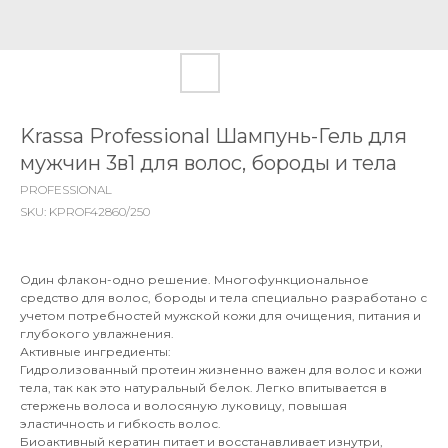
Krassa Professional Шампунь-Гель для
мужчин 3в1 для волос, бороды и тела
PROFESSIONAL
SKU:
KPROF42860/250
Один флакон-одно решение. Многофункциональное
средство для волос, бороды и тела специально разработано с
учетом потребностей мужской кожи для очищения, питания и
глубокого увлажнения.
Активные ингредиенты:
Гидролизованный протеин жизненно важен для волос и кожи
тела, так как это натуральный белок. Легко впитывается в
стержень волоса и волосяную луковицу, повышая
эластичность и гибкость волос.
Биоактивный кератин питает и восстанавливает изнутри,