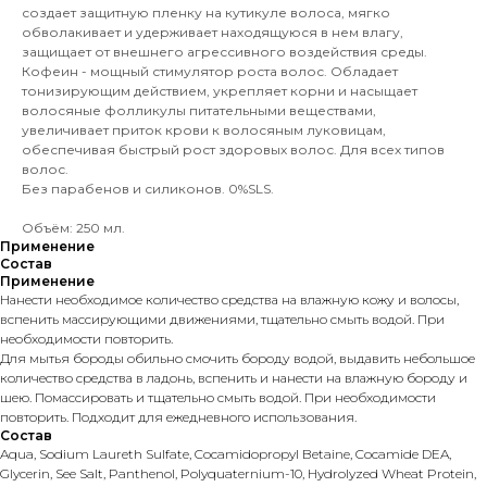
создает защитную пленку на кутикуле волоса, мягко
обволакивает и удерживает находящуюся в нем влагу,
защищает от внешнего агрессивного воздействия среды.
Кофеин - мощный стимулятор роста волос. Обладает
тонизирующим действием, укрепляет корни и насыщает
волосяные фолликулы питательными веществами,
увеличивает приток крови к волосяным луковицам,
обеспечивая быстрый рост здоровых волос. Для всех типов
волос.
Без парабенов и силиконов. 0%SLS.
Объём: 250 мл.
Применение
Состав
Применение
Нанести необходимое количество средства на влажную кожу и волосы,
вспенить массирующими движениями, тщательно смыть водой. При
необходимости повторить.
Для мытья бороды обильно смочить бороду водой, выдавить небольшое
количество средства в ладонь, вспенить и нанести на влажную бороду и
шею. Помассировать и тщательно смыть водой. При необходимости
повторить. Подходит для ежедневного использования.
Состав
Aqua, Sodium Laureth Sulfate, Cocamidopropyl Betaine, Cocamide DEA,
Glycerin, See Salt, Panthenol, Polyquaternium-10, Hydrolyzed Wheat Protein,