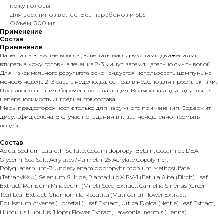
кожу головы.
Для всех типов волос. Без парабенов и SLS
Объём: 300 мл.
Применение
Состав
Применение
Нанести на влажные волосы, вспенить, массирующими движениями
втирать в кожу головы в течение 2-3 минут, затем тщательно смыть водой.
Для максимального результата рекомендуется использовать шампунь не
менее 6 недель 2–3 раза в неделю, далее 1 раз в неделю для профилактики.
Противопоказания: беременность, лактация. Возможна индивидуальная
непереносимость ингредиентов состава.
Меры предосторожности: только для наружного применения. Содержит
дисульфид селена. В случае попадания в глаза немедленно промыть
водой.
Состав
Aqua, Sodium Laureth Sulfate, Cocamidopropyl Betain, Cocamide DEA,
Glycerin, Sea Salt, Acrylates /Palmeth-25 Acrylate Copolymer,
Polyquaternium-7, Undecylenamidopropyltrimonium Methosulfate
(Tetranyl® U), Selenium Sulfide, Plantafluid® PV-1 (Betula Alba (Birch) Leaf
Extract, Panicum Miliaceum (Millet) Seed Extract, Camellia Sinensis (Green
Tea) Leaf Extract, Chamomilla Recutita (Matricaria) Flower Extract,
Equisetum Arvense (Horsetail) Leaf Extract, Urtica Dioica (Nettle) Leaf Extract,
Humulus Lupulus (Hops) Flower Extract, Lawsonia Inermis (Henna)