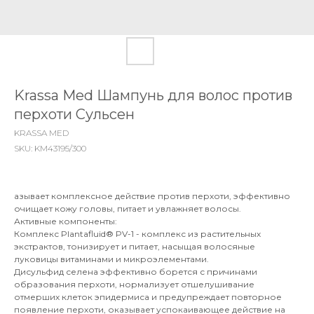
Krassa Med Шампунь для волос против
перхоти Сульсен
KRASSA MED
SKU:
KM43195/300
азывает комплексное действие против перхоти, эффективно
очищает кожу головы, питает и увлажняет волосы.
Активные компоненты:
Комплекс Plantafluid® PV-1 - комплекс из растительных
экстрактов, тонизирует и питает, насыщая волосяные
луковицы витаминами и микроэлементами.
Дисульфид селена эффективно борется с причинами
образования перхоти, нормализует отшелушивание
отмерших клеток эпидермиса и предупреждает повторное
появление перхоти, оказывает успокаивающее действие на