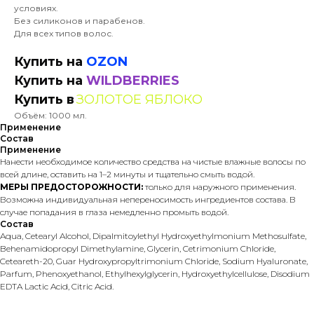
условиях.
Без силиконов и парабенов.
Для всех типов волос.
Купить на
OZON
Купить на
WILDBERRIES
Купить в
ЗОЛОТОЕ ЯБЛОКО
Объём: 1000 мл.
Применение
Состав
Применение
Нанести необходимое количество средства на чистые влажные волосы по
всей длине, оставить на 1–2 минуты и тщательно смыть водой.
МЕРЫ ПРЕДОСТОРОЖНОСТИ:
только для наружного применения.
Возможна индивидуальная непереносимость ингредиентов состава. В
случае попадания в глаза немедленно промыть водой.
Состав
Aqua, Cetearyl Alcohol, Dipalmitoylethyl Hydroxyethylmonium Methosulfate,
Behenamidopropyl Dimethylamine, Glycerin, Cetrimonium Chloride,
Ceteareth-20, Guar Hydroxypropyltrimonium Chloride, Sodium Hyaluronate,
Parfum, Phenoxyethanol, Ethylhexylglycerin, Hydroxyethylcellulose, Disodium
EDTA Lactic Acid, Citric Acid.