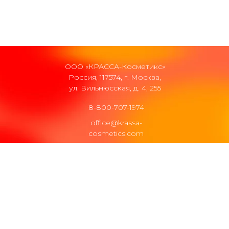
ООО «КРАССА-Косметикс»
Россия, 117574, г. Москва,
ул. Вильнюсская, д. 4, 255
8-800-707-1974
office@krassa-
cosmetics.com
Сертификаты
Политика конфиденциальности