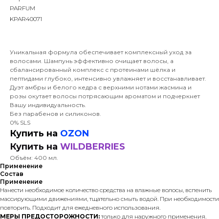
PARFUM
KPAR40071
Уникальная формула обеспечивает комплексный уход за
волосами. Шампунь эффективно очищает волосы, а
сбалансированный комплекс с протеинами шёлка и
пептидами глубоко, интенсивно увлажняет и восстанавливает.
Дуэт амбры и белого кедра с верхними нотами жасмина и
розы окутает волосы потрясающим ароматом и подчеркнет
Вашу индивидуальность.
Без парабенов и силиконов.
0% SLS
Купить на
OZON
Купить на
WILDBERRIES
Объём: 400 мл.
Применение
Состав
Применение
Нанести необходимое количество средства на влажные волосы, вспенить
массирующими движениями, тщательно смыть водой. При необходимости
повторить. Подходит для ежедневного использования.
МЕРЫ ПРЕДОСТОРОЖНОСТИ:
только для наружного применения.