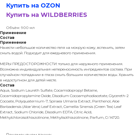
Купить на OZON
Купить на WILDBERRIES
Объём: 900 мл
Применение
Состав
Применение
Нанести небольшое количество геля на мокрую кожу, вспенить, затем
смыть водой. Подходит для ежедневого применения.
МЕРЫ ПРЕДОСТОРОЖНОСТИ: только для наружного применения.
Возможна индивидуальная непереносимость ингредиентов состава. При
случайном попадании в глаза смыть большим количеством воды. Хранить
в недоступном для детей месте.
Состав
Aqua, Sodium Laureth Sulfate, Cocamidopropyl Betaine,
Cocamidopropylamine Oxide, Disodium Cocoamphodiacetate, Glycereth-2
Cocoate, Polyquaternium-7, Spiraea Ulmaria Extract, Panthenol, Aloe
Barbadensis (Aloe Vera) Leaf Extract, Camellia Sinensis (Green Tea) Leaf
Extract, Sodium Chloride, Disodium EDTA, Citric Acid,
Methylchloroisothiazolinone, Methylisothiazolinone, Parfum, Ci 14720.