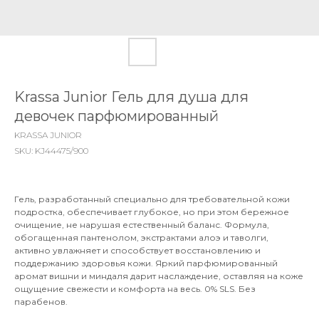
Krassa Junior Гель для душа для
девочек парфюмированный
KRASSA JUNIOR
SKU:
KJ44475/900
Гель, разработанный специально для требовательной кожи
подростка, обеспечивает глубокое, но при этом бережное
очищение, не нарушая естественный баланс. Формула,
обогащенная пантенолом, экстрактами алоэ и таволги,
активно увлажняет и способствует восстановлению и
поддержанию здоровья кожи. Яркий парфюмированный
аромат вишни и миндаля дарит наслаждение, оставляя на коже
ощущение свежести и комфорта на весь. 0% SLS. Без
парабенов.