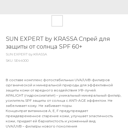
SUN EXPERT by KRASSA Спрей для
защиты от солнца SPF 60+
SUN EXPERT by KRASSA
SKU:
SE44000
В составе комплекс фотостабильных UVA/UVB-фильтров
органической и минеральной природы для эффективной
защиты кожи от вредного воздействия УФ-лучей.
APALIGHT (гидроксиапатит) – уникальный минеральный фильтр,
усилитель SPF защиты от солнца с ANTI-AGE эффектом. Не
забеливает кожу. Не забивает поры.
Концентрат витаминов A, E, F предупреждает
преждевременное старение кожи, улучшает эластичность
кожи, придает ей бархатистость и ухоженный вид.
UVA/UVB – фильтры нового поколения