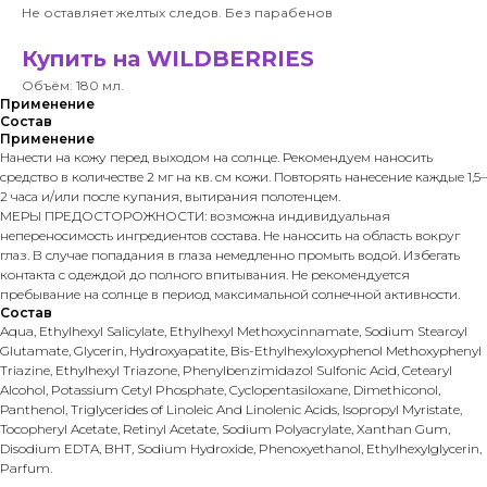
Не оставляет желтых следов. Без парабенов
Купить на WILDBERRIES
Объём: 180 мл.
Применение
Состав
Применение
Нанести на кожу перед выходом на солнце. Рекомендуем наносить
средство в количестве 2 мг на кв. см кожи. Повторять нанесение каждые 1,5–
2 часа и/или после купания, вытирания полотенцем.
МЕРЫ ПРЕДОСТОРОЖНОСТИ: возможна индивидуальная
непереносимость ингредиентов состава. Не наносить на область вокруг
глаз. В случае попадания в глаза немедленно промыть водой. Избегать
контакта с одеждой до полного впитывания. Не рекомендуется
пребывание на солнце в период максимальной солнечной активности.
Состав
Aqua, Ethylhexyl Salicylate, Ethylhexyl Methoxycinnamate, Sodium Stearoyl
Glutamate, Glycerin, Hydroxyapatite, Bis-Ethylhexyloxyphenol Methoxyphenyl
Triazine, Ethylhexyl Triazone, Phenylbenzimidazol Sulfonic Acid, Cetearyl
Alcohol, Potassium Cetyl Phosphate, Cyclopentasiloxane, Dimethiconol,
Рanthenol, Triglycerides of Linoleic And Linolenic Acids, Isopropyl Myristate,
Tocopheryl Acetate, Retinyl Acetate, Sodium Polyacrylate, Xanthan Gum,
Disodium EDTA, BHT, Sodium Hydroxide, Phenoxyethanol, Ethylhexylglycerin,
Parfum.