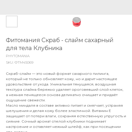
Фитомания Скраб - слайм сахарный
для тела Клубника
PHYTOMANIA
SKU:
ФТМ45069
Скраб-слайм — это новый формат сахарного пилинга,
который не только обновляет кожу, но и дарит настоящее
удовольствие от ухода. Уникальная тянущаяся, воздушная
текстура слайма бережно удаляет ороговевший слой клеток,
а нежная пенящееся основа деликатно очищает и придаёт
ощущение свежести.
Масло миндаля в составе активно питает и смягчает, устраняя
шелушения и делая кожу более эластичной. Витамин Е
защищает от потери влаги, сохраняя естественную упругость и
сияние. Сочный аромат спелой клубники поднимает
настроение и оставляет нежный шлейф, как при посещении
спа-салона.