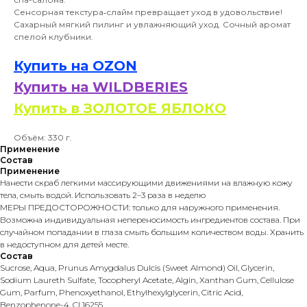
Сенсорная текстура‑слайм превращает уход в удовольствие!
Сахарный мягкий пилинг и увлажняющий уход. Сочный аромат
спелой клубники.
Купить на OZON
Купить на WILDBERIES
Купить в
ЗОЛОТОЕ ЯБЛОК
О
Объём: 330 г.
Применение
Состав
Применение
Нанести скраб легкими массирующими движениями на влажную кожу
тела, смыть водой. Использовать 2–3 раза в неделю
МЕРЫ ПРЕДОСТОРОЖНОСТИ: только для наружного применения.
Возможна индивидуальная непереносимость ингредиентов состава. При
случайном попадании в глаза смыть большим количеством воды. Хранить
в недоступном для детей месте.
Состав
Sucrose, Aqua, Prunus Amygdalus Dulcis (Sweet Almond) Oil, Glycerin,
Sodium Laureth Sulfate, Tocopheryl Acetate, Algin, Xanthan Gum, Cellulose
Gum, Parfum, Phenoxyethanol, Ethylhexylglycerin, Citric Acid,
Benzophenone-4, CI 16255.