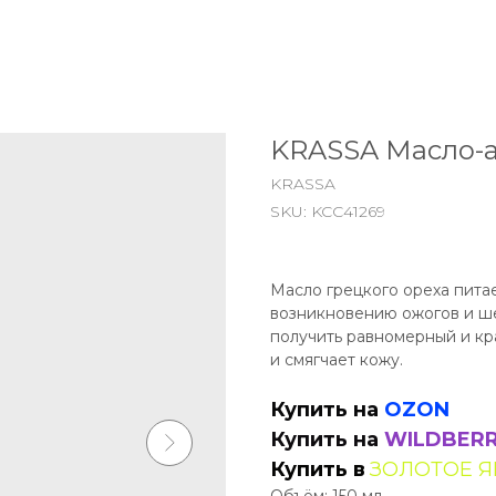
KRASSA Масло-а
KRASSA
SKU:
KCC41269
Масло грецкого ореха питае
возникновению ожогов и ше
получить равномерный и кр
и смягчает кожу.
Купить на
ОZON
Купить на
WILDBERR
Купить в
ЗОЛОТОЕ 