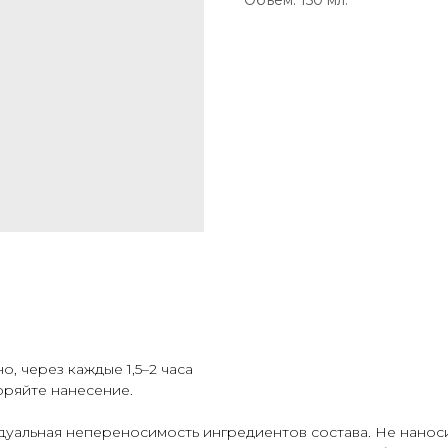
Объём: 150 мл.
, через каждые 1,5–2 часа
оряйте нанесение.
альная непереносимость ингредиентов состава. Не наносите