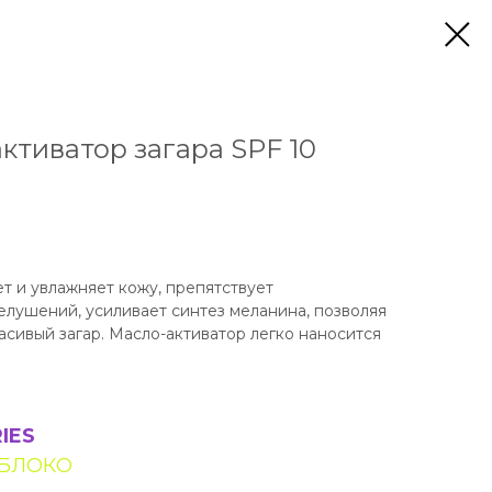
ктиватор загара SPF 10
т и увлажняет кожу, препятствует
лушений, усиливает синтез меланина, позволяя
асивый загар. Масло-активатор легко наносится
IES
ЯБЛОКО