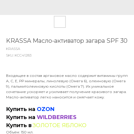
KRASSA Масло-активатор загара SPF 30
KRASSA
SKU:
KCC41283
Входящее в состав аргановое масло содержит витамины групп
А, С, Е, РР минералы, линолевую (Омега 6), олеиновую (Омега
9), пальмитолеиновую кислоты (Омега 7). Их уникальное
сочетание ускоряет и усиливает получение красивого загара.
Масло-активатор легко наносится и смягчает кожу.
Купить на
OZON
Купить на
WILDBERRIES
Купить в
ЗОЛОТОЕ ЯБЛОКО
Объём: 150 мл.