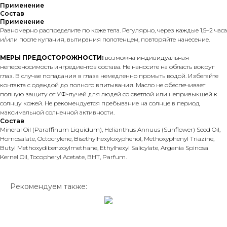
Применение
Состав
Применение
Равномерно распределите по коже тела. Регулярно, через каждые 1,5–2 часа
и/или после купания, вытирания полотенцем, повторяйте нанесение.
МЕРЫ ПРЕДОСТОРОЖНОСТИ:
возможна индивидуальная
непереносимость ингредиентов состава. Не наносите на область вокруг
глаз. В случае попадания в глаза немедленно промыть водой. Избегайте
контакта с одеждой до полного впитывания. Масло не обеспечивает
полную защиту от УФ-лучей для людей со светлой или непривыкшей к
солнцу кожей. Не рекомендуется пребывание на солнце в период
максимальной солнечной активности.
Состав
Mineral Oil (Paraffinum Liquidum), Helianthus Annuus (Sunflower) Seed Oil,
Homosalate, Octocrylene, Bisethylhexyloxyphenol, Methoxyphenyl Triazine,
Butyl Methoxydibenzoylmethane, Ethylhexyl Salicylate, Argania Spinosa
Kernel Oil, Tocopheryl Acetate, BHT, Parfum.
Рекомендуем также: